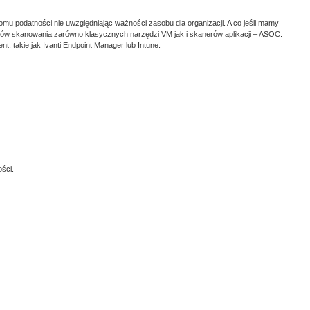
mu podatności nie uwzględniając ważności zasobu dla organizacji. A co jeśli mamy
ików skanowania zarówno klasycznych narzędzi VM jak i skanerów aplikacji – ASOC.
takie jak Ivanti Endpoint Manager lub Intune.
ści.