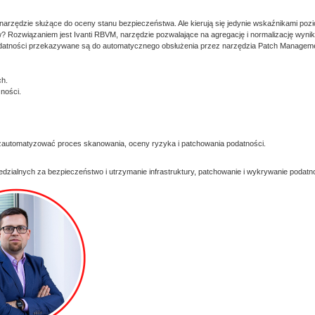
arzędzie służące do oceny stanu bezpieczeństwa. Ale kierują się jedynie wskaźnikami pozio
? Rozwiązaniem jest Ivanti RBVM, narzędzie pozwalające na agregację i normalizację wyn
tności przekazywane są do automatycznego obsłużenia przez narzędzia Patch Management, 
ch.
zności.
zautomatyzować proces skanowania, oceny ryzyka i patchowania podatności.
dzialnych za bezpieczeństwo i utrzymanie infrastruktury, patchowanie i wykrywanie podatno