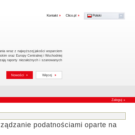
Kontakt
Clico.pl
Polski
English
zania wraz z najwyższej jakości wsparciem
skim oraz Europy Centralnej i Wschodniej
ają raporty niezależnych i szanowanych
Nowości
Więcej
Zaloguj
rządzanie podatnościami oparte na