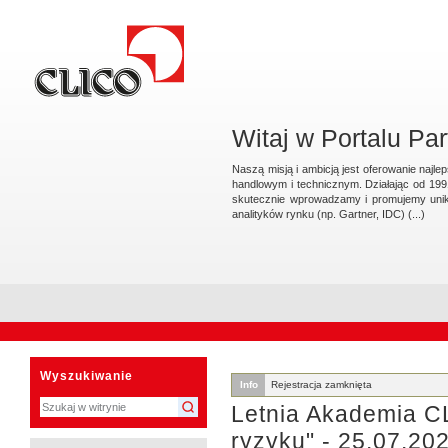
Przejdź
na
skróty
do
treści.
|
Przejdź
do
nawigacji
Witaj w Portalu Pa
Naszą misją i ambicją jest oferowanie naj
handlowym i technicznym. Działając od 199
skutecznie wprowadzamy i promujemy unik
analityków rynku (np. Gartner, IDC) (...)
Sekcje
Narzędzia
osobiste
Wyszukiwanie
Info
Rejestracja zamknięta
Letnia Akademia CL
ryzyku" - 25.07.20