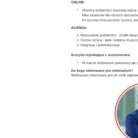
ONLINE
Skanery podatności stanowią ważne n
kilka skanerów dla różnych obszarów
Po wyznaczeniu poziomu ryzyka, poda
AGENDA:
Wykrywanie podatności - źródła dany
Ocena ryzyka - lejek i indeksy krytyc
Integracje i automatyzacja.
Korzyści wynikające z uczestnictwa:
W trakcie webinarium pokażemy jak 
Do kogo skierowane jest webinarium?
Webinarium skierowany jest do osób odpowie