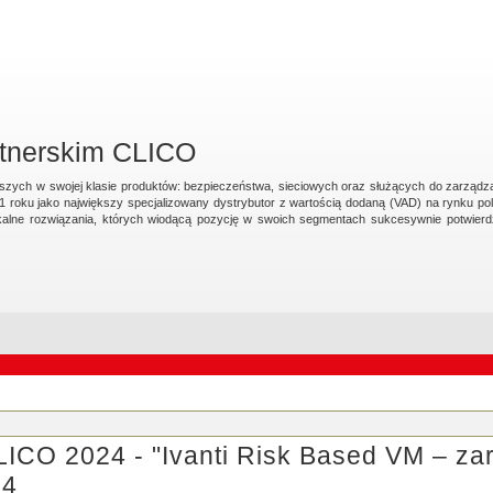
rtnerskim CLICO
lepszych w swojej klasie produktów: bezpieczeństwa, sieciowych oraz służących do zarząd
1 roku jako największy specjalizowany dystrybutor z wartością dodaną (VAD) na rynku pol
alne rozwiązania, których wiodącą pozycję w swoich segmentach sukcesywnie potwierdz
ICO 2024 - "Ivanti Risk Based VM – za
24