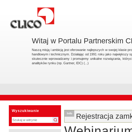
Przejdź
na
skróty
do
treści.
|
Przejdź
do
nawigacji
Witaj w Portalu Partnerskim 
Naszą misją i ambicją jest oferowanie najlepszych w swojej klasie 
handlowym i technicznym. Działając od 1991 roku jako największy s
skutecznie wprowadzamy i promujemy unikalne rozwiązania, który
analityków rynku (np. Gartner, IDC) (...)
Sekcje
Narzędzia
osobiste
Wyszukiwanie
Info
Rejestracja zam
Webinarium 