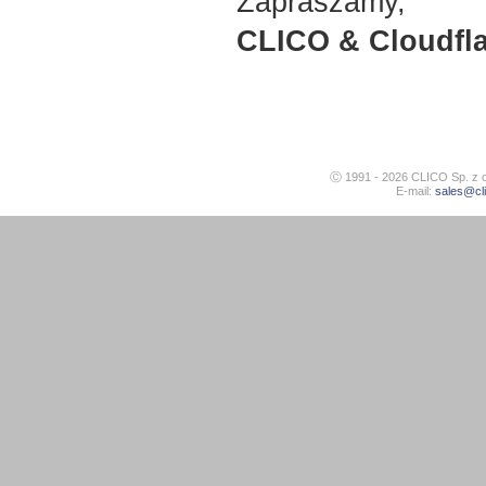
Zapraszamy,
CLICO & Cloudfl
Ⓒ 1991 - 2026
CLICO Sp. z o
E-mail:
sales@cli