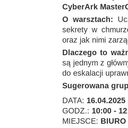
CyberArk Master
O warsztach:
Ucz
sekrety w chmurz
oraz jak nimi zar
Dlaczego to waż
są jednym z główn
do eskalacji upra
Sugerowana grup
DATA:
16.04.2025
GODZ.:
10:00 - 12
MIEJSCE:
BIURO 