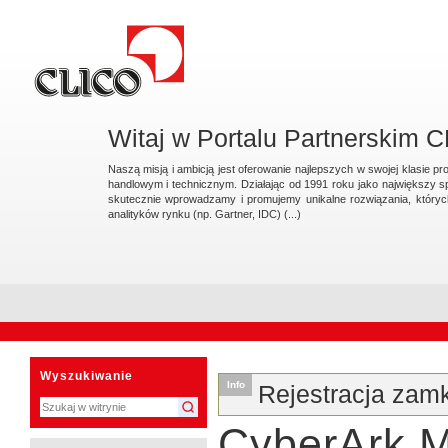
Przejdź
na
skróty
do
treści.
|
Przejdź
do
nawigacji
Witaj w Portalu Partnerskim 
Naszą misją i ambicją jest oferowanie najlepszych w swojej klasie 
handlowym i technicznym. Działając od 1991 roku jako największy s
skutecznie wprowadzamy i promujemy unikalne rozwiązania, który
analityków rynku (np. Gartner, IDC) (...)
Sekcje
Narzędzia
osobiste
Wyszukiwanie
Info
Rejestracja zam
CyberArk M