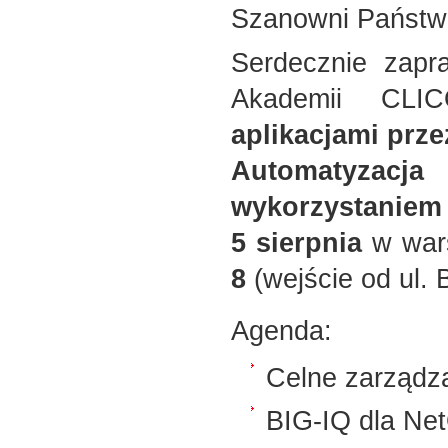
Szanowni Państw
Serdecznie zapr
Akademii CL
aplikacjami prz
Automatyzac
wykorzystanie
5 sierpnia
w war
8
(wejście od ul. 
Agenda:
Celne zarządz
BIG-IQ dla Ne