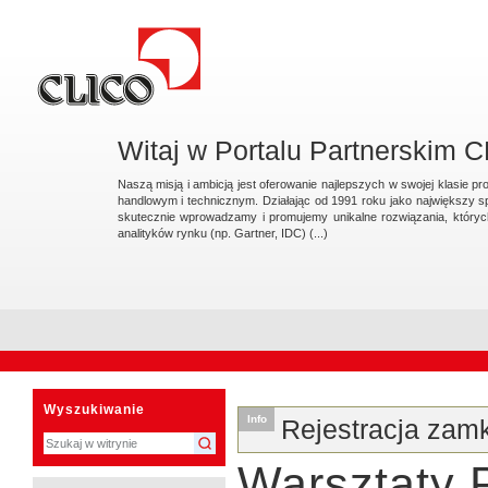
Przejdź
na
skróty
do
treści.
|
Przejdź
do
nawigacji
Witaj w Portalu Partnerskim 
Naszą misją i ambicją jest oferowanie najlepszych w swojej klasie 
handlowym i technicznym. Działając od 1991 roku jako największy s
skutecznie wprowadzamy i promujemy unikalne rozwiązania, który
analityków rynku (np. Gartner, IDC) (...)
Sekcje
Narzędzia
osobiste
Wyszukiwanie
Info
Rejestracja zam
Warsztaty 